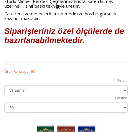
Storl
u
Mi
nber Per
des
i Ç
eşitleri
miz kristal saten kumaş
üzerine 1. sınıf baskı tekniğiyle üretilir.
Canlı renk ve desenlerle minberlerimize hoş bir görsellik
kazandırmaktadır.
Siparişleriniz özel ölçülerde de
hazırlanabilmektedir.
Ürün Karşılaştır (0)
Sırala:
Göster: