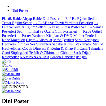
Dini Poster
Plastik Rahle
Ahşap Rahle
Dini Poster
- Elif-Ba Eğitim Setleri
-
Tecvit Eğitim Setleri
- Elif-Ba ve Tecvit Yardımcı Posterleri
-
Dua ve Sureler Eğitim Setleri
- Yasin Suresi Poster Seti
- Namaz
Posterleri Seti
- İlmihal ve Özel Eğitim Posterleri
- Kabe Örtüsü
Posterleri
- Poster Yardımcı Kitapları & DVD
Minber Perdesi
Kabe Maketleri
Giyim - Aksesuar
Mest Çeşitleri
Sarık Koruyucu
Hediyelik Ürünler
Ses Sistemleri
Sadaka Kutusu
Vakitmatik
Mevlid
Hediyelikleri
Çocuk Dünyası
K.Kerim & Kitap
8 li Cami Takımları
Cami Süpürgeleri
Tesbih & Zikirmatik
Cübbe - Sarık
Diğer
Kategoriler
KAMPANYALAR
Bizden Haberler
İletişim
Dini Poster