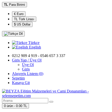
TL
Para Birimi
€ Euro
TL Türk Lirası
$ US Dollar
Dil
Türkçe
English
0212 909 4 919 - 0546 657 3 337
Giriş Yap / Üye Ol
Üye Ol
Giriş
Alışveriş Listem (0)
Sepetim
Kasaya Git
0 ürün - 0.00 TL