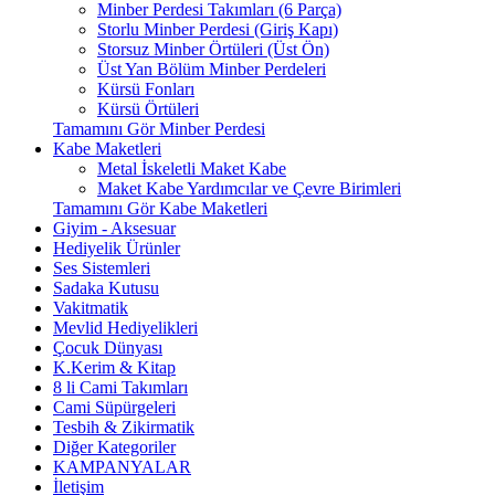
Minber Perdesi Takımları (6 Parça)
Storlu Minber Perdesi (Giriş Kapı)
Storsuz Minber Örtüleri (Üst Ön)
Üst Yan Bölüm Minber Perdeleri
Kürsü Fonları
Kürsü Örtüleri
Tamamını Gör Minber Perdesi
Kabe Maketleri
Metal İskeletli Maket Kabe
Maket Kabe Yardımcılar ve Çevre Birimleri
Tamamını Gör Kabe Maketleri
Giyim - Aksesuar
Hediyelik Ürünler
Ses Sistemleri
Sadaka Kutusu
Vakitmatik
Mevlid Hediyelikleri
Çocuk Dünyası
K.Kerim & Kitap
8 li Cami Takımları
Cami Süpürgeleri
Tesbih & Zikirmatik
Diğer Kategoriler
KAMPANYALAR
İletişim