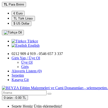
TL
Para Birimi
€ Euro
TL Türk Lirası
$ US Dollar
Dil
Türkçe
English
0212 909 4 919 - 0546 657 3 337
Giriş Yap / Üye Ol
Üye Ol
Giriş
Alışveriş Listem (0)
Sepetim
Kasaya Git
0 ürün - 0.00 TL
Sepete Henüz Ürün eklemediniz!