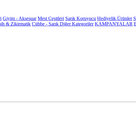
i
Giyim - Aksesuar
Mest Çeşitleri
Sarık Koruyucu
Hediyelik Ürünler
S
ih & Zikirmatik
Cübbe - Sarık
Diğer Kategoriler
KAMPANYALAR
B