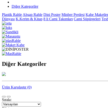
Diğer Kategoriler
Plastik Rahle
Ahşap Rahle
Dini Poster
Minber Perdesi
Kabe Maketler
Dünyası
K.Kerim & Kitap
8 li Cami Takımları
Cami Süpürgeleri
Tesb
Diğer Kategoriler
Ürün Karşılaştır (0)
Sırala: