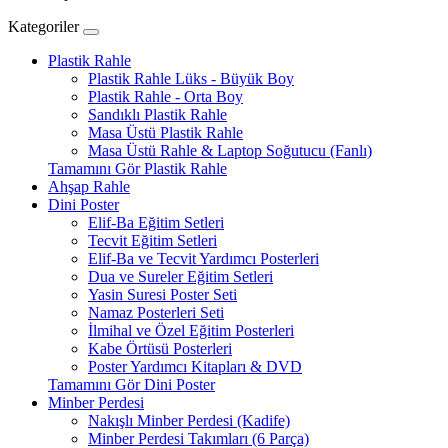
Kategoriler
Plastik Rahle
Plastik Rahle Lüks - Büyük Boy
Plastik Rahle - Orta Boy
Sandıklı Plastik Rahle
Masa Üstü Plastik Rahle
Masa Üstü Rahle & Laptop Soğutucu (Fanlı)
Tamamını Gör Plastik Rahle
Ahşap Rahle
Dini Poster
Elif-Ba Eğitim Setleri
Tecvit Eğitim Setleri
Elif-Ba ve Tecvit Yardımcı Posterleri
Dua ve Sureler Eğitim Setleri
Yasin Suresi Poster Seti
Namaz Posterleri Seti
İlmihal ve Özel Eğitim Posterleri
Kabe Örtüsü Posterleri
Poster Yardımcı Kitapları & DVD
Tamamını Gör Dini Poster
Minber Perdesi
Nakışlı Minber Perdesi (Kadife)
Minber Perdesi Takımları (6 Parça)