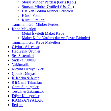
Storlu Minber Perdesi (Giriş Kapı)
Storsuz Minber Örtüleri (Üst Ön)
Üst Yan Bölüm Minber Perdeleri
Kürsü Fonları
Kürsü Örtüleri
Tamamını Gör Minber Perdesi
Kabe Maketleri
Metal İskeletli Maket Kabe
Maket Kabe Yardımcılar ve Çevre Birimleri
Tamamını Gör Kabe Maketleri
Giyim - Aksesuar
Hediyelik Ürünler
Ses Sistemleri
Sadaka Kutusu
Vakitmatik
Mevlid Hediyelikleri
Çocuk Dünyası
K.Kerim & Kitap
8 li Cami Takımları
Cami Süpürgeleri
Tesbih & Zikirmatik
Diğer Kategoriler
KAMPANYALAR
İletişim